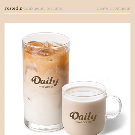
Posted in
drinkmenu
,
tea latte
Leave a comment