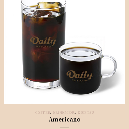
COFFEE
,
DRINKMENU
,
KISETSU
Americano