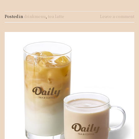
Posted in
drinkmenu
,
tea latte
Leave a comment