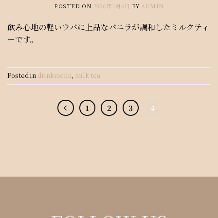
POSTED ON
2026年4月6日
BY
ADMIN
飲み心地の軽いウバに上品なバニラが調和したミルクティ
ーです。
Posted in
drinkmenu
,
milk tea
1
2
3
4